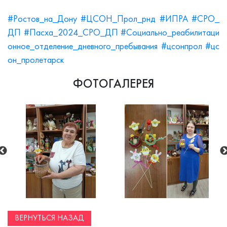
#Ростов_на_Дону
#ЦСОН_Прол_рнд
#ИПРА
#СРО_
ДП
#Пасха_2024_СРО_ДП
#Социально_реабилитаци
онное_отделение_дневного_пребывания
#цсонпрол
#цс
он_пролетарск
ФОТОГАЛЕРЕЯ
ВЕРНУТЬСЯ НАЗАД