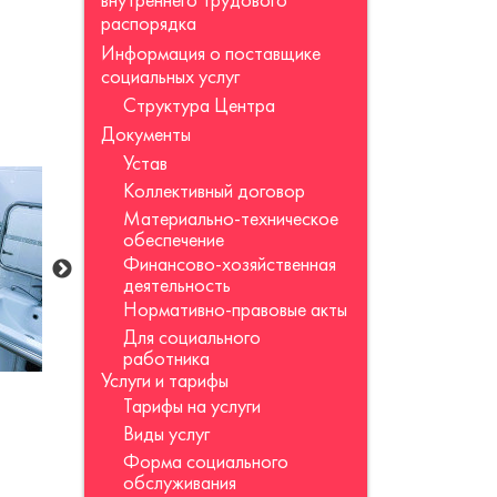
внутреннего трудового
распорядка
Информация о поставщике
социальных услуг
Структура Центра
Документы
Устав
Коллективный договор
Материально-техническое
обеспечение
Финансово-хозяйственная
деятельность
Нормативно-правовые акты
Для социального
работника
Услуги и тарифы
Тарифы на услуги
Виды услуг
Форма социального
обслуживания