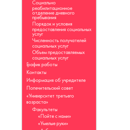
Социально
реабилитационное
отделение дневного
пребывания
Порядок и условия
предоставления социальных
услуг
Численность получателей
социальных услуг
Объем предоставляемых
социальных услуг
График работы
Контакты
Информация об учредителе
Попечительский совет
«Университет третьего
возраста»
Факультеты
«Пойте с нами»
«Умелые руки»