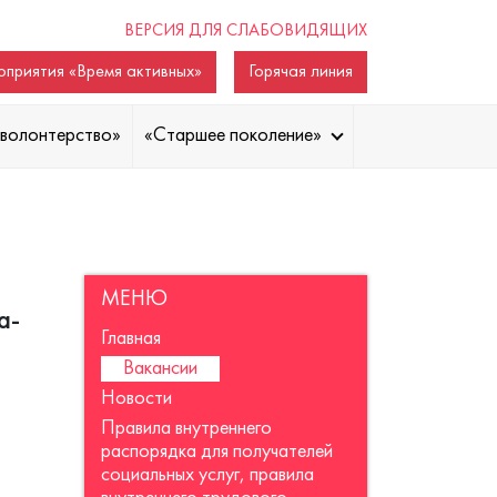
ВЕРСИЯ ДЛЯ СЛАБОВИДЯЩИХ
приятия «Время активных»
Горячая линия
волонтерство»
«Старшее поколение»
МЕНЮ
а-
Главная
Вакансии
Новости
Правила внутреннего
распорядка для получателей
социальных услуг, правила