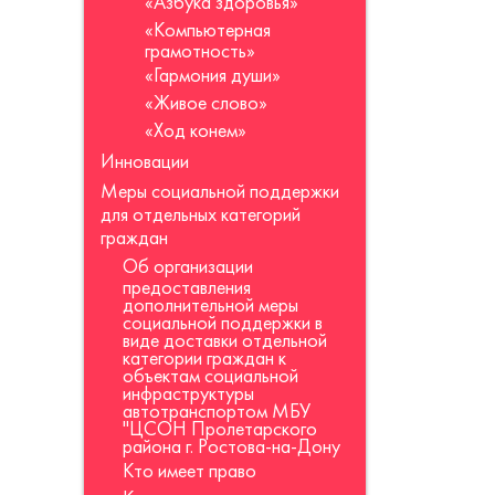
«Азбука здоровья»
«Компьютерная
грамотность»
«Гармония души»
«Живое слово»
«Ход конем»
Инновации
Меры социальной поддержки
для отдельных категорий
граждан
Об организации
предоставления
дополнительной меры
социальной поддержки в
виде доставки отдельной
категории граждан к
объектам социальной
инфраструктуры
автотранспортом МБУ
"ЦСОН Пролетарского
района г. Ростова-на-Дону
Кто имеет право