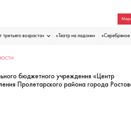
Меро
т третьего возраста»
«Театр на ладони»
«Серебряное 
НОСТИ
льного бюджетного учреждения «Центр
ления Пролетарского района города Ростов