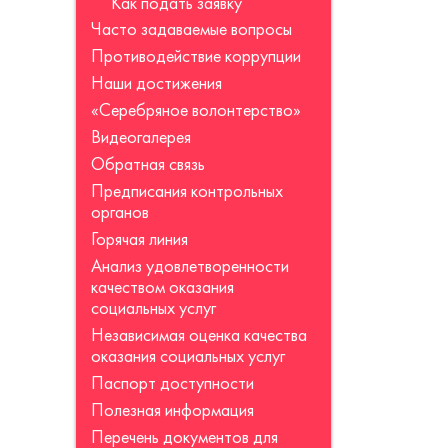
Как подать заявку
Часто задаваемые вопросы
Противодействие коррупции
Наши достижения
«Серебряное волонтерство»
Видеогалерея
Обратная связь
Предписания контрольных
органов
Горячая линия
Анализ удовлетворенности
качеством оказания
социальных услуг
Независимая оценка качества
оказания социальных услуг
Паспорт доступности
Полезная информация
Перечень документов для