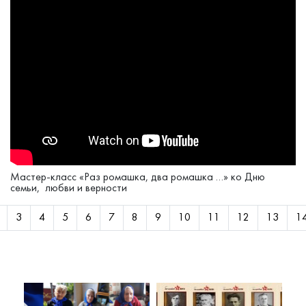
Мастер-класс «Раз ромашка, два ромашка …» ко Дню
семьи, ​ любви и верности
3
4
5
6
7
8
9
10
11
12
13
1